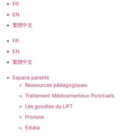
Aller
FR
au
EN
contenu
繁體中文
FR
EN
繁體中文
Espace parents
Ressources pédagogiques
Traitement Médicamenteux Ponctuels
Les goodies du LIFT
Pronote
Eduka