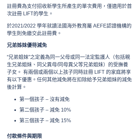
註冊費為支付招收新學生所產生的單次費用，僅適用於首
次註冊 LIFT的學生。
於2021/2022 學年就讀法國海外教育屬 AEFE認證機構的
學生則免繳交此註冊費。
兄弟姊妹優待減免
“兄弟姐妹”之定義為同一父母或同一法定監護人（包括親
生兄弟姐妹、同父異母/同母異父等兄弟姐妹）的受撫養
子女。 有兩個或兩個以上孩子同時註冊 LIFT 的家庭將享
有以下優惠。任何其他減免將在扣除給予兄弟姐妹的減免
後計算。
第一個孩子 – 沒有減免
第二個孩子 – 減免 10%
第三個孩子 – 減免 15%
付款條件與期限