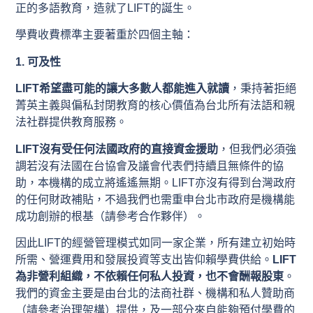
正的多語教育，造就了LIFT的誕生。
學費收費標準主要著重於四個主軸：
1. 可及性
LIFT希望盡可能的讓大多數人都能進入就讀
，秉持著拒絕
菁英主義與偏私封閉教育的核心價值為台北所有法語和親
法社群提供教育服務。
LIFT沒有受任何法國政府的直接資金援助
，但我們必須強
調若沒有法國在台協會及議會代表們持續且無條件的協
助，本機構的成立將遙遙無期。LIFT亦沒有得到台灣政府
的任何財政補貼，不過我們也需重申台北市政府是機構能
成功創辦的根基（請參考合作夥伴）。
因此LIFT的經營管理模式如同一家企業，所有建立初始時
所需、營運費用和發展投資等支出皆仰賴學費供給。
LIFT
為非營利組織，不依賴任何私人投資，也不會酬報股東
。
我們的資金主要是由台北的法商社群、機構和私人贊助商
（請參考治理架構）提供，及一部分來自能夠預付學費的