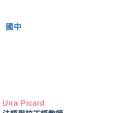
國中
Uira Picard