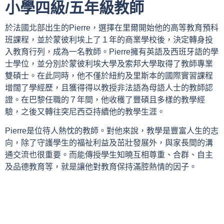
小學四級/五年級教師
於法國北部出生的Pierre，選擇在里爾開始他的高等教育預科
班課程，並於蒙彼利埃上了１年的商業學校後，決定轉身投
入教育行列，成為一名教師。Pierre擁有英語及西班牙語的學
士學位，並分別於蒙彼利埃大學及索邦大學取得了教師專業
雙碩士。在此同時，他不僅於紐約及里斯本的國際實習課程
增闊了學經歷，且獲得得以教授非法語為母語人士的教師認
證。在巴黎任職的７年間，他收穫了豐碩且多樣的教學經
驗，之後又轉往突尼西亞持續他的教學生涯。
Pierre是位待人熱忱的教師。對他來說，教學是豐富人生的志
向，除了守護學生的福祉利益及茁壯發展外，與家長間的溝
通交流也很重要。而能傳授學生知曉互相尊重、合群、自主
及品德教育等，就是讓他對教育保持滿腔熱情的因子。