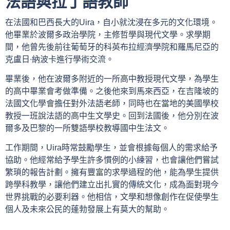
法語與拉丁語教師
在法國和巴西長大的Uira，自小就沈浸在多元的文化環境。
他畢業於波爾多政治學院，主修哲學與現代文學。求學期
間，他曾先後前往葡萄牙的科英布拉經濟學院和羅馬尼亞的
克盧日∙納波卡進行學術交流。
畢業後，他在波爾多附近的一所高中教授現代文學，為學生
的高中畢業會考做準備。之後他來到馬來西亞，在吉隆坡的
法國文化學會擔任對外法語老師，同時也在當地的美國學校
教授一班說法語的高中生文學史。回到法國後，他分別在波
爾多及巴黎的一所雙語學校教導國中生法文。
工作期間，Uira時常鼓勵學生，並會根據每個人的需求給予
協助。他經常給予學生許多慣例的小練習，也會讓他們嘗試
繁瑣的報告計劃。擁有豐富的求學過程的他，能為學生提供
跨學科教學，讓他們建立出扎實的傳統文化，成為面對現今
世界挑戰的必要利器。他相信，文學和想像創作在促使學生
個人及未來公民的蓬勃發展上有莫大的幫助。